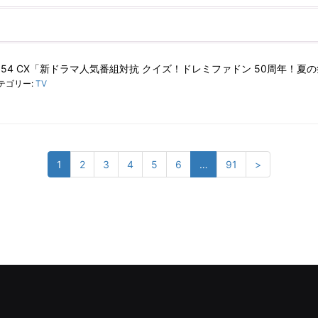
21:54 CX「新ドラマ人気番組対抗 クイズ！ドレミファドン 50周年！夏
テゴリー:
TV
1
2
3
4
5
6
…
91
>