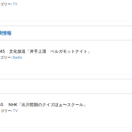
ゴリー:
TV
演情報
～23:45 文化放送「井手上漠 ベルガモットナイト」
ゴリー:
Radio
19:30 NHK「出川哲朗のクイズほぉ〜スクール」
ゴリー:
TV