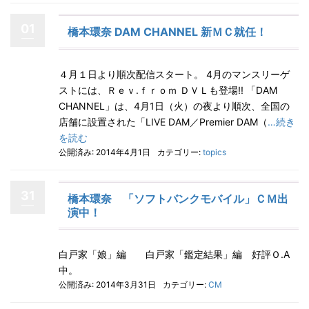
01
橋本環奈 DAM CHANNEL 新ＭＣ就任！
４月１日より順次配信スタート。 4月のマンスリーゲ
ストには、Ｒｅｖ.ｆｒｏｍ ＤＶＬも登場!! 「DAM
CHANNEL」は、4月1日（火）の夜より順次、全国の
店舗に設置された「LIVE DAM／Premier DAM（
…続き
を読む
公開済み: 2014年4月1日
カテゴリー:
topics
31
橋本環奈 「ソフトバンクモバイル」ＣＭ出
演中！
白戸家「娘」編 白戸家「鑑定結果」編 好評Ｏ.A
中。
公開済み: 2014年3月31日
カテゴリー:
CM