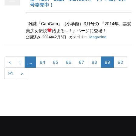
号発売中！
雑誌「CanCam」（小学館）3月号の 『2014年、黒髪
美少女伝説
始まる…！』ページに登場！
公開済み: 2014年2月6日
カテゴリー:
Magazine
<
1
…
84
85
86
87
88
89
90
91
>