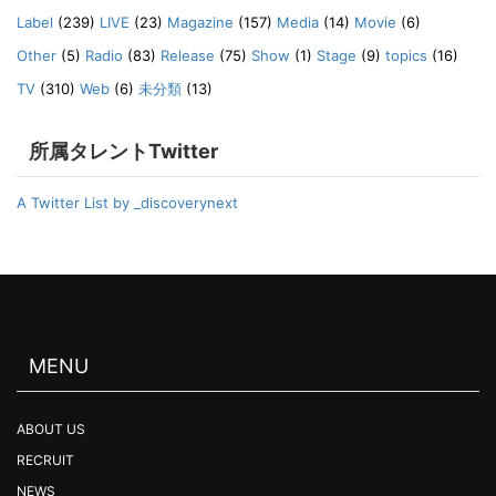
Label
(239)
LIVE
(23)
Magazine
(157)
Media
(14)
Movie
(6)
Other
(5)
Radio
(83)
Release
(75)
Show
(1)
Stage
(9)
topics
(16)
TV
(310)
Web
(6)
未分類
(13)
所属タレントTwitter
A Twitter List by _discoverynext
MENU
ABOUT US
RECRUIT
NEWS