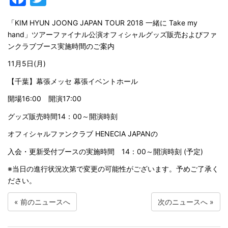
「KIM HYUN JOONG JAPAN TOUR 2018
一緒に
Take my
hand」
ツアーファイナル公演
オフィシャル
グッズ販売およびファ
ンクラブブース実施時間の
ご案内
11月5日(月)
【千葉】
幕張メッセ 幕張イベントホール
開場16:00 開演17:00
グッズ販売時間1
4
：00～開演時刻
オフィシャルファンクラブ
HENECIA JAPANの
入会・更新受付ブースの実施
時間
14：00～開演時刻
(予定)
※
当日の進行状況次第で変更の可能性がございます。予めご了承く
ださい。
«
前のニュースへ
次のニュースへ
»