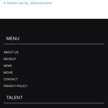
A Twitter List by _discoverynext
MENU
ABOUT US
RECRUIT
NEWS
MOVIE
CONTACT
PRIVACY POLICY
TALENT