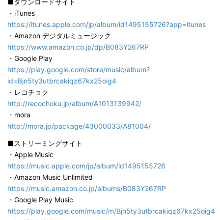
■ダウンロードサイト
・iTunes
https://itunes.apple.com/jp/album/id1495155726?app=itunes
・Amazon デジタルミュージック
https://www.amazon.co.jp/dp/B083Y267RP
・Google Play
https://play.google.com/store/music/album?
id=Bjn5ty3utbrcakiqz67kx25oig4
・レコチョク
http://recochoku.jp/album/A1013139942/
・mora
http://mora.jp/package/43000033/A81004/
■ストリーミングサイト
・Apple Music
https://music.apple.com/jp/album/id1495155726
・Amazon Music Unlimited
https://music.amazon.co.jp/albums/B083Y267RP
・Google Play Music
https://play.google.com/music/m/Bjn5ty3utbrcakiqz67kx25oig4