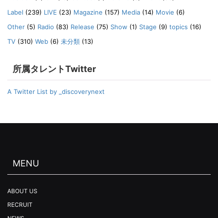
Label
(239)
LIVE
(23)
Magazine
(157)
Media
(14)
Movie
(6)
Other
(5)
Radio
(83)
Release
(75)
Show
(1)
Stage
(9)
topics
(16)
TV
(310)
Web
(6)
未分類
(13)
所属タレントTwitter
A Twitter List by _discoverynext
MENU
ABOUT US
RECRUIT