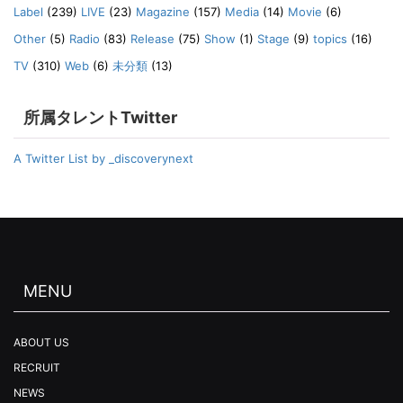
Label
(239)
LIVE
(23)
Magazine
(157)
Media
(14)
Movie
(6)
Other
(5)
Radio
(83)
Release
(75)
Show
(1)
Stage
(9)
topics
(16)
TV
(310)
Web
(6)
未分類
(13)
所属タレントTwitter
A Twitter List by _discoverynext
MENU
ABOUT US
RECRUIT
NEWS