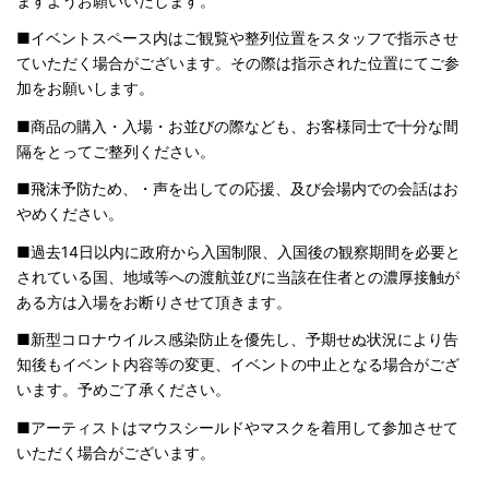
ますようお願いいたします。
■イベントスペース内はご観覧や整列位置をスタッフで指示させ
ていただく場合がございます。その際は指示された位置にてご参
加をお願いします。
■商品の購入・入場・お並びの際なども、お客様同士で十分な間
隔をとってご整列ください。
■飛沫予防ため、・声を出しての応援、及び会場内での会話はお
やめください。
■過去14日以内に政府から入国制限、入国後の観察期間を必要と
されている国、地域等への渡航並びに当該在住者との濃厚接触が
ある方は入場をお断りさせて頂きます。
■新型コロナウイルス感染防止を優先し、予期せぬ状況により告
知後もイベント内容等の変更、イベントの中止となる場合がござ
います。予めご了承ください。
■アーティストはマウスシールドやマスクを着用して参加させて
いただく場合がございます。