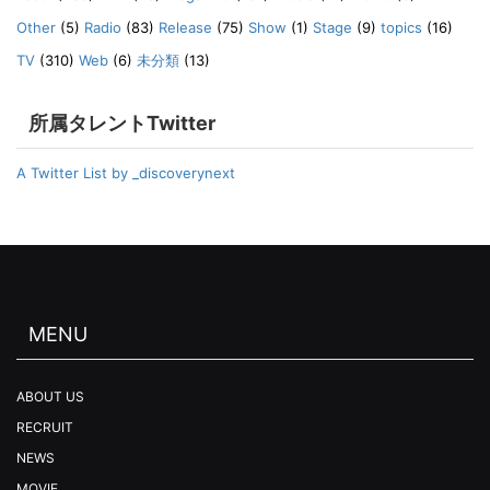
Other
(5)
Radio
(83)
Release
(75)
Show
(1)
Stage
(9)
topics
(16)
TV
(310)
Web
(6)
未分類
(13)
所属タレントTwitter
A Twitter List by _discoverynext
MENU
ABOUT US
RECRUIT
NEWS
MOVIE