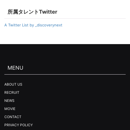
所属タレントTwitter
A Twitter List by _discoverynext
MENU
ABOUT US
RECRUIT
NEWS
MOVIE
CONTACT
PRIVACY POLICY