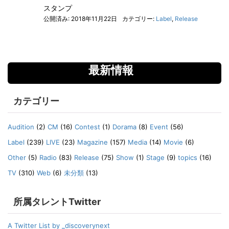
スタンプ
公開済み: 2018年11月22日
カテゴリー:
Label
,
Release
最新情報
カテゴリー
Audition
(2)
CM
(16)
Contest
(1)
Dorama
(8)
Event
(56)
Label
(239)
LIVE
(23)
Magazine
(157)
Media
(14)
Movie
(6)
Other
(5)
Radio
(83)
Release
(75)
Show
(1)
Stage
(9)
topics
(16)
TV
(310)
Web
(6)
未分類
(13)
所属タレントTwitter
A Twitter List by _discoverynext