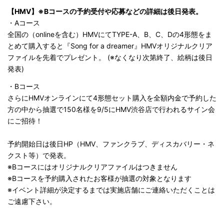
【HMV】※Bコースの予約受付や応募などの詳細は後日発表。
・Aコース
全国の（onlineを含む）HMVにてTYPE-A、B、C、Dの4形態をま
とめて購入すると『Song for a dreamer』HMVオリジナルクリア
ファイルを先着でプレゼント。 (※なくなり次第終了、絵柄は後日
発表)
・Bコース
さらにHMVオンラインにて4形態セット購入を全額内金で予約した
方の中から抽選で150名様を9/5にHMV渋谷店で行われるサイン会
にご招待！
予約開始日は後日HP（HMV、ファンクラブ、ディスカバリー・ネ
クスト等）で発表。
※Bコースにはオリジナルクリアファイルはつきません
※Bコースを予約購入されたお客様が抽選の対象となります
※イベント詳細が決定するまでは実施店舗にご連絡いただくことは
ご遠慮下さい。