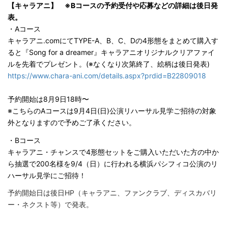
【キャラアニ】 ※Bコースの予約受付や応募などの詳細は後日発
表。
・Aコース
キャラアニ.comにてTYPE-A、B、C、Dの4形態をまとめて購入す
ると『Song for a dreamer』キャラアニオリジナルクリアファイ
ルを先着でプレゼント。(※なくなり次第終了、絵柄は後日発表)
https://www.chara-ani.com/details.aspx?prdid=B22809018
予約開始は8月9日18時〜
※こちらのAコースは9月4日(日)公演リハーサル見学ご招待の対象
外となりますので予めご了承ください。
・Bコース
キャラアニ・チャンスで4形態セットをご購入いただいた方の中か
ら抽選で200名様を9/4（日）に行われる横浜パシフィコ公演のリ
ハーサル見学にご招待！
予約開始日は後日HP（キャラアニ、ファンクラブ、ディスカバリ
ー・ネクスト等）で発表。