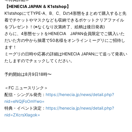
【HENECIA JAPAN ＆ K1stshop】
K1stshopにてTYPE-A、B、C、Dの4形態をまとめて購入すると先
着でチケットやマスクなども収納できるポケットクリアファイル
をプレゼント！(※なくなり次第終了、絵柄は後日発表)
さらに、4形態セットをHENECIA JAPAN会員限定でご購入いた
だいた方の中から抽選で50名様をオンラインミーグリにご招待し
ます！
ミーグリの日時や応募の詳細はHENECIA JAPANにて追って発表い
たしますのでチェックしてください。
予約開始は8月9日18時〜
＜FC ニュースリンク＞
配信・シングル発売：
https://henecia.jp/news/detail.php?
nid=eNQjFoOmYwo=
特典・イベント決定：
https://henecia.jp/news/detail.php?
nid=ZXcrsXlagok=
​