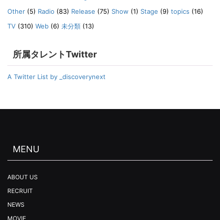
Other
(5)
Radio
(83)
Release
(75)
Show
(1)
Stage
(9)
topics
(16)
TV
(310)
Web
(6)
未分類
(13)
所属タレントTwitter
A Twitter List by _discoverynext
MENU
ABOUT US
RECRUIT
NEWS
MOVIE