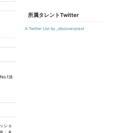
所属タレントTwitter
A Twitter List by _discoverynext
o.1決
ッショ
所： B
…