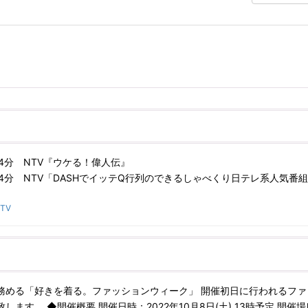
時54分 NTV『ウケる！偉人伝』
時54分 NTV「DASHでイッテQ行列のできるしゃべくり日テレ系人気番組N
TV
務める「好きを着る。ファッションウィーク」 開催初日に行われるファ
す。 ◆開催概要 開催日時：2022年10月8日(土) 13時予定 開催場