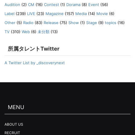
Audition
(2)
CM
(16)
Contest
(1)
Dorama
(8)
Event
(56)
Label
(239)
LIVE
(23)
Magazine
(157)
Media
(14)
Movie
(6)
Other
(5)
Radio
(83)
Release
(75)
Show
(1)
Stage
(9)
topics
(16)
TV
(310)
Web
(6)
未分類
(13)
所属タレントTwitter
A Twitter List by _discoverynext
MENU
ABOUT US
RECRUIT