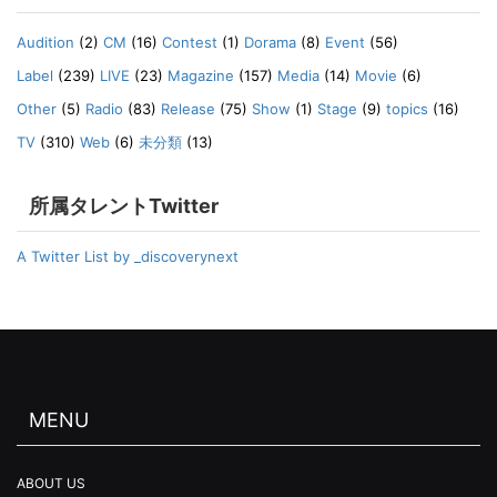
Audition
(2)
CM
(16)
Contest
(1)
Dorama
(8)
Event
(56)
Label
(239)
LIVE
(23)
Magazine
(157)
Media
(14)
Movie
(6)
Other
(5)
Radio
(83)
Release
(75)
Show
(1)
Stage
(9)
topics
(16)
TV
(310)
Web
(6)
未分類
(13)
所属タレントTwitter
A Twitter List by _discoverynext
MENU
ABOUT US