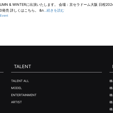
4 AUTUMN & WINTERに出演いたします。 会場：京セラドーム大阪 日程202
:00発売 詳しくはこちら。 &n
…続きを読む
Event
TALENT
TALENT ALL
橋
MODEL
橋
ENTERTAINMENT
橋
ARTIST
橋
橋