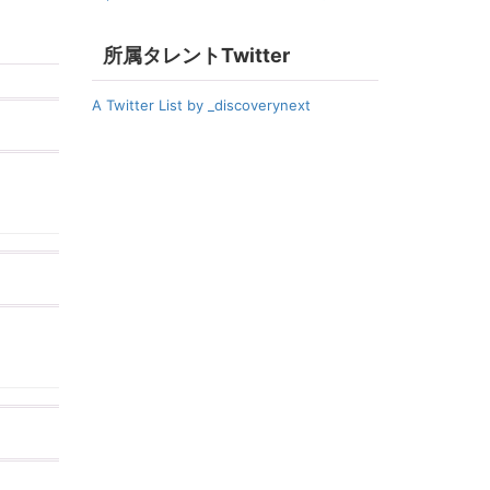
所属タレントTwitter
A Twitter List by _discoverynext