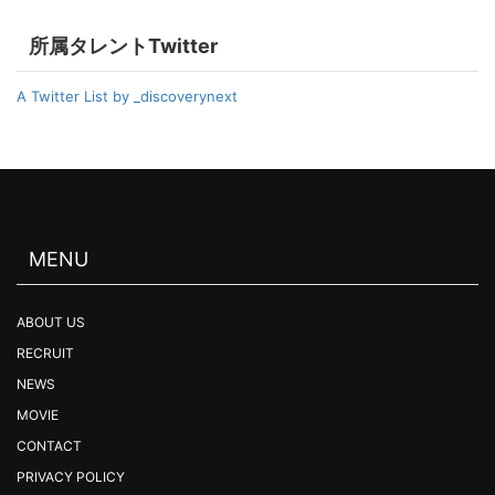
所属タレントTwitter
A Twitter List by _discoverynext
MENU
ABOUT US
RECRUIT
NEWS
MOVIE
CONTACT
PRIVACY POLICY