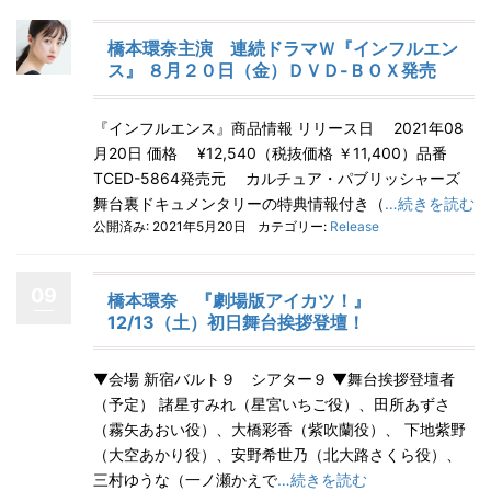
橋本環奈主演 連続ドラマＷ『インフルエン
ス』 ８月２０日（金）ＤＶＤ-ＢＯＸ発売
『インフルエンス』商品情報 リリース日 2021年08
月20日 価格 ¥12,540（税抜価格 ￥11,400）品番
TCED-5864発売元 カルチュア・パブリッシャーズ
舞台裏ドキュメンタリーの特典情報付き（
…続きを読む
公開済み: 2021年5月20日
カテゴリー:
Release
09
橋本環奈 『劇場版アイカツ！』
12/13（土）初日舞台挨拶登壇！
▼会場 新宿バルト９ シアター９ ▼舞台挨拶登壇者
（予定） 諸星すみれ（星宮いちご役）、田所あずさ
（霧矢あおい役）、大橋彩香（紫吹蘭役）、 下地紫野
（大空あかり役）、安野希世乃（北大路さくら役）、
三村ゆうな（一ノ瀬かえで
…続きを読む