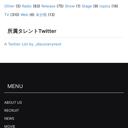
Other
(5)
Radio
(83)
Release
(75)
Show
(1)
Stage
(9)
topics
(16)
TV
(310)
Web
(6)
未分類
(13)
所属タレントTwitter
A Twitter List by _discoverynext
MENU
ABOUT US
RECRUIT
NEWS
MOVIE