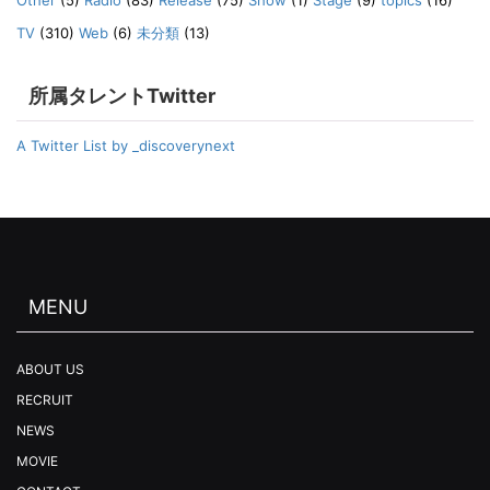
Other
(5)
Radio
(83)
Release
(75)
Show
(1)
Stage
(9)
topics
(16)
TV
(310)
Web
(6)
未分類
(13)
所属タレントTwitter
A Twitter List by _discoverynext
MENU
ABOUT US
RECRUIT
NEWS
MOVIE