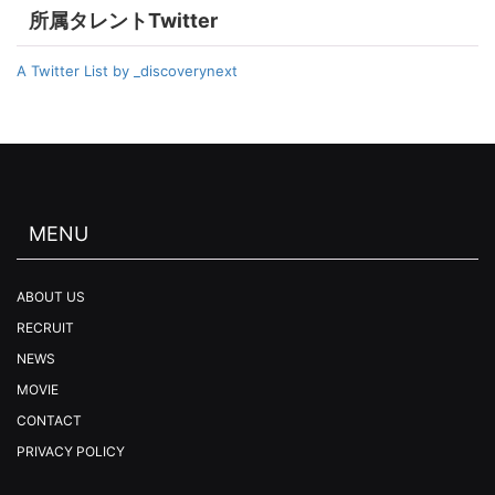
所属タレントTwitter
A Twitter List by _discoverynext
MENU
ABOUT US
RECRUIT
NEWS
MOVIE
CONTACT
PRIVACY POLICY