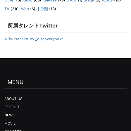
Other
(5)
Radio
(83)
Release
(75)
Show
(1)
Stage
(9)
topics
(16)
TV
(310)
Web
(6)
未分類
(13)
所属タレントTwitter
A Twitter List by _discoverynext
MENU
ABOUT US
RECRUIT
NEWS
MOVIE