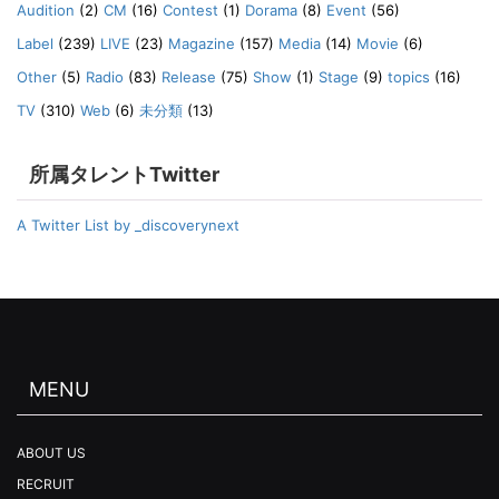
Audition
(2)
CM
(16)
Contest
(1)
Dorama
(8)
Event
(56)
Label
(239)
LIVE
(23)
Magazine
(157)
Media
(14)
Movie
(6)
Other
(5)
Radio
(83)
Release
(75)
Show
(1)
Stage
(9)
topics
(16)
TV
(310)
Web
(6)
未分類
(13)
所属タレントTwitter
A Twitter List by _discoverynext
MENU
ABOUT US
RECRUIT