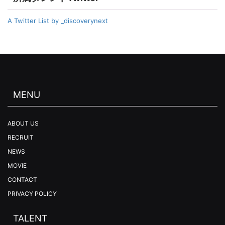
A Twitter List by _discoverynext
MENU
ABOUT US
RECRUIT
NEWS
MOVIE
CONTACT
PRIVACY POLICY
TALENT