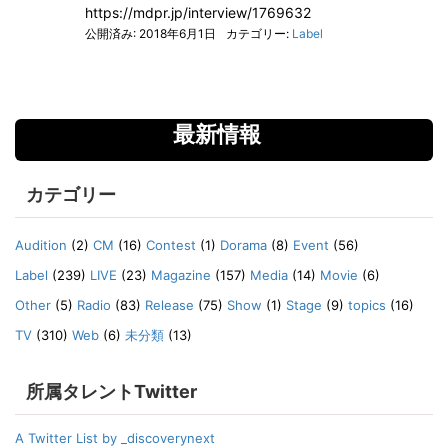
https://mdpr.jp/interview/1769632
公開済み: 2018年6月1日
カテゴリー:
Label
最新情報
カテゴリー
Audition
(2)
CM
(16)
Contest
(1)
Dorama
(8)
Event
(56)
Label
(239)
LIVE
(23)
Magazine
(157)
Media
(14)
Movie
(6)
Other
(5)
Radio
(83)
Release
(75)
Show
(1)
Stage
(9)
topics
(16)
TV
(310)
Web
(6)
未分類
(13)
所属タレントTwitter
A Twitter List by _discoverynext