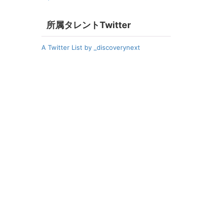
所属タレントTwitter
A Twitter List by _discoverynext