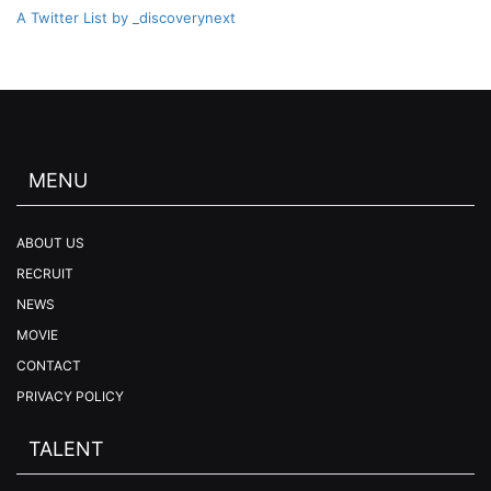
A Twitter List by _discoverynext
MENU
ABOUT US
RECRUIT
NEWS
MOVIE
CONTACT
PRIVACY POLICY
TALENT