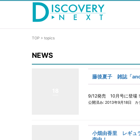
TOP
>
topics
NEWS
藤後夏子 雑誌「and
18
9/12発売 10月号に登場！ htt
公開済み: 2013年9月18日
カ
小畑由香里 レギュラー
売中！