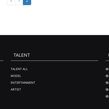
<
1
2
TALENT
TALENT ALL
橋
MODEL
橋
ENTERTAINMENT
橋
ARTIST
橋
橋