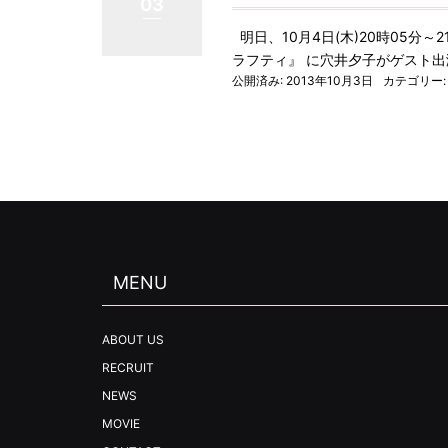
03
明日、10月4日(木)20時05分～
ラフティ』 に穴井夕子がゲスト出
公開済み: 2013年10月3日
カテゴリー
MENU
ABOUT US
RECRUIT
NEWS
MOVIE