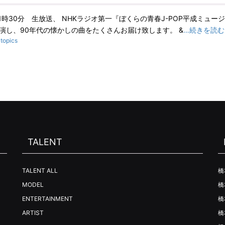
21時30分 生放送、 NHKラジオ第一『ぼくらの青春J-POP平成ミュー
演し、90年代の懐かしの曲をたくさんお届け致します。 &
…続きを読む
:
topics
TALENT
TALENT ALL
橋
MODEL
橋
ENTERTAINMENT
橋
ARTIST
橋