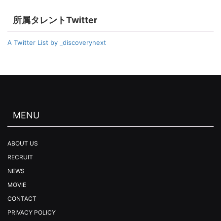
所属タレントTwitter
A Twitter List by _discoverynext
MENU
ABOUT US
RECRUIT
NEWS
MOVIE
CONTACT
PRIVACY POLICY