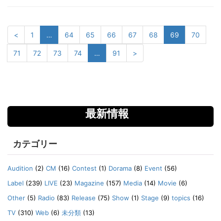
<
1
…
64
65
66
67
68
69
70
71
72
73
74
…
91
>
最新情報
カテゴリー
Audition
(2)
CM
(16)
Contest
(1)
Dorama
(8)
Event
(56)
Label
(239)
LIVE
(23)
Magazine
(157)
Media
(14)
Movie
(6)
Other
(5)
Radio
(83)
Release
(75)
Show
(1)
Stage
(9)
topics
(16)
TV
(310)
Web
(6)
未分類
(13)