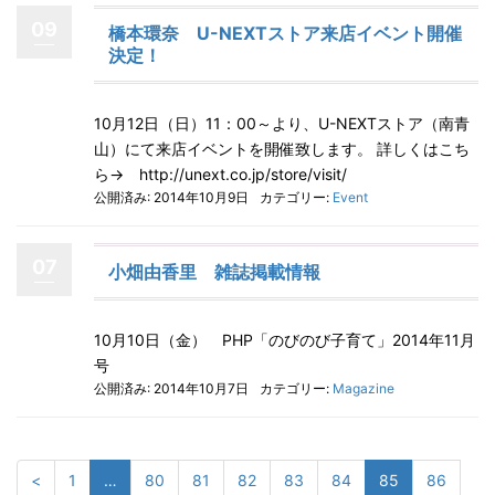
09
橋本環奈 U-NEXTストア来店イベント開催
決定！
10月12日（日）11：00～より、U-NEXTストア（南青
山）にて来店イベントを開催致します。 詳しくはこち
ら→ http://unext.co.jp/store/visit/
公開済み: 2014年10月9日
カテゴリー:
Event
07
小畑由香里 雑誌掲載情報
10月10日（金） PHP「のびのび子育て」2014年11月
号
公開済み: 2014年10月7日
カテゴリー:
Magazine
<
1
…
80
81
82
83
84
85
86