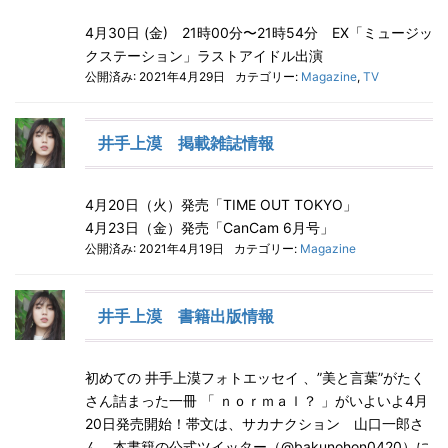
4月30日 (金) 21時00分〜21時54分 EX「ミュージッ
クステーション」ラストアイドル出演
公開済み: 2021年4月29日
カテゴリー:
Magazine
,
TV
井手上漠 掲載雑誌情報
4月20日（火）発売「TIME OUT TOKYO」
4月23日（金）発売「CanCam 6月号」
公開済み: 2021年4月19日
カテゴリー:
Magazine
井手上漠 書籍出版情報
初めての 井手上漠フォトエッセイ 、”美と言葉”がたく
さん詰まった一冊 「 ｎｏｒｍａｌ？ 」がいよいよ4月
20日発売開始！帯文は、サカナクション 山口一郎さ
ん。本書籍の公式ツイッター（@bakunohon0420）に