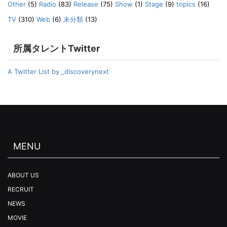
Other
(5)
Radio
(83)
Release
(75)
Show
(1)
Stage
(9)
topics
(16)
TV
(310)
Web
(6)
未分類
(13)
所属タレントTwitter
A Twitter List by _discoverynext
MENU
ABOUT US
RECRUIT
NEWS
MOVIE