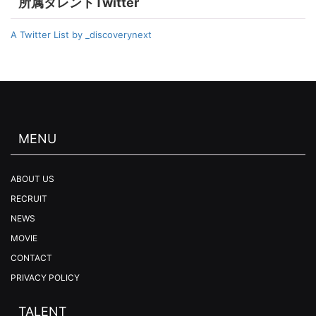
所属タレントTwitter
A Twitter List by _discoverynext
MENU
ABOUT US
RECRUIT
NEWS
MOVIE
CONTACT
PRIVACY POLICY
TALENT