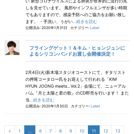
い 新型コロナウイルスによる肺炎が世界的に流行の兆
しを見せています。 風邪やインフルエンザが多い時期
でもありますので、感染予防へのご協力をお願い致し
ます。 ・手洗い、うがい
…続きを読む
公開済み: 2020年1月31日
カテゴリー:
Label
フライングゲット！＆キム・ヒョンジュンに
よるシリコンバンドお渡し会開催決定！
2月4日(火)新木場スタジオコーストにて、ギタリスト
の押尾コータロー氏をお迎えして行われる「KIM
HYUN JOONG meets…Vol.2」会場にて、ニューアル
バム『月と太陽と君の歌』のCD即売を行います！ また
当
…続きを読む
公開済み: 2020年1月30日
カテゴリー:
Label
<
1
…
6
7
8
9
10
11
12
13