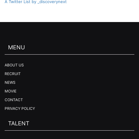
A Twitter List by _discoverynext
MENU
ABOUT US
RECRUIT
NEWS
MOVIE
CONTACT
PRIVACY POLICY
TALENT