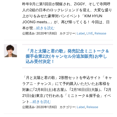
昨年9月に第1回目が開催され、ZIGGY、そして寺岡呼
人の2組の日本のロックレジェンドを迎え、大変な盛り
上がりをみせた豪華対バンイベント「KIM HYUN
JOONG meets…」が、再び帰ってくる！ 今回は、日
本が世
…続きを読む
公開済み: 2020年1月8日
カテゴリー:
Label
,
LIVE
,
Release
「月と太陽と君の歌」発売記念ミニトーク＆
握手会第2次(キャンセル分追加販売)お申し
込み受付決定！
「月と太陽と君の歌」2形態セットを申込サイト「キャ
ラアニ・チャンス」にて予約購入いただいたお客様を
対象に｢2月8日(土)名古屋｣、｢2月16日(日)大阪｣、｢2月
21日(金)東京｣で行われる「ミニトーク＆握手会」イベ
ント
…続きを読む
公開済み: 2020年1月6日
カテゴリー:
Label
,
Release