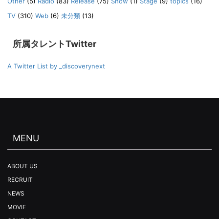
Other
(5)
Radio
(83)
Release
(75)
Show
(1)
Stage
(9)
topics
(16)
TV
(310)
Web
(6)
未分類
(13)
所属タレントTwitter
A Twitter List by _discoverynext
MENU
ABOUT US
RECRUIT
NEWS
MOVIE